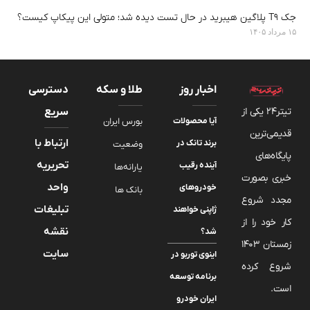
جک T9 پلاگین هیبرید در حال تست دیده شد؛ متولی این پیکاپ کیست؟
۱۵ مرداد ۱۴۰۵
اخبار روز
طلا و سکه
دسترسی
تیتر24 یکی از
سریع
آیا محصولات
بورس ایران
قدیمی‌ترین
ارتباط با
برند تانک در
وضعیت
پایگاه‌های
تحریریه
آینده رقیب
یارانه‌ها
خبری بصورت
واحد
خودروهای
بانک ها
مجدد شروع
تبلیغات
ژاپنی خواهند
کار خود را از
نقشه
شد؟
زمستان 1403
سایت
اینوی توربو در
شروع کرده
برنامه توسعه
است.
ایران خودرو