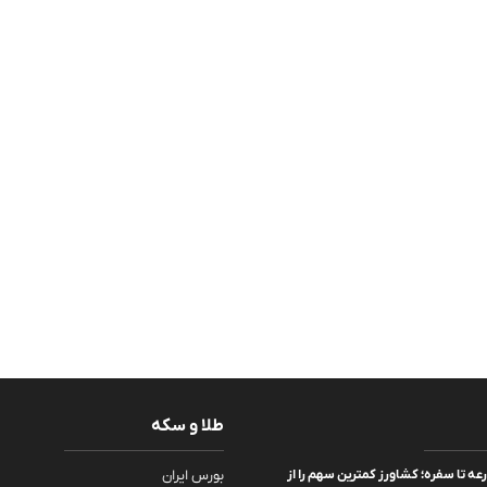
طلا و سکه
عه تا سفره؛ کشاورز کمترین سهم را از
بورس ایران