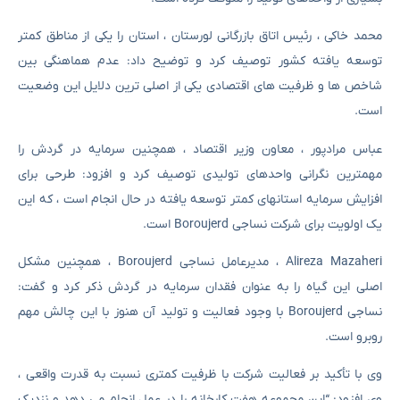
محمد خاکی ، رئیس اتاق بازرگانی لورستان ، استان را یکی از مناطق کمتر
توسعه یافته کشور توصیف کرد و توضیح داد: عدم هماهنگی بین
شاخص ها و ظرفیت های اقتصادی یکی از اصلی ترین دلایل این وضعیت
است.
عباس مرادپور ، معاون وزیر اقتصاد ، همچنین سرمایه در گردش را
مهمترین نگرانی واحدهای تولیدی توصیف کرد و افزود: طرحی برای
افزایش سرمایه استانهای کمتر توسعه یافته در حال انجام است ، که این
یک اولویت برای شرکت نساجی Boroujerd است.
Alireza Mazaheri ، مدیرعامل نساجی Boroujerd ، همچنین مشکل
اصلی این گیاه را به عنوان فقدان سرمایه در گردش ذکر کرد و گفت:
نساجی Boroujerd با وجود فعالیت و تولید آن هنوز با این چالش مهم
روبرو است.
وی با تأکید بر فعالیت شرکت با ظرفیت کمتری نسبت به قدرت واقعی ،
وی افزود: “این مجموعه هفت کارخانه را در عمل انجام می دهد و نزدیک