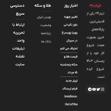
اخبار روز
طلا و سکه
دسترسی
تیتر24 یکی از
سریع
تغییر چهره
بورس ایران
قدیمی‌ترین
ارتباط با
باور نکردنی
وضعیت
پایگاه‌های
تحریریه
پوریا پورسرخ
یارانه‌ها
خبری بصورت
واحد
در سریال
بانک ها
مجدد شروع
تبلیغات
اعتراف می کنم
کار خود را از
نقشه
قیمت طلا و
زمستان 1403
سایت
سکه پنجشنبه
شروع کرده
۱۵ مرداد
است.
تریلر جدید
فیلم ترسناک
Insidious:
Out of the