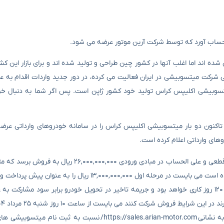
 حساب آورد که توسط شرکت آرین موتور عرضه می شود.
 شده اند اما اغلب آنها در کشور چین طراحی و تولید شده اند و برای بازار این ک
سمی شرکت میتسوبیشی در ایران فعالیت می کرده، در دور جدید واردات اقدام به
تسوبیشی اکلیپس کراس تولید خود کشور ژاپن است. پس اگر شما به دنبال خری
 تاکنون دو بار میتسوبیشی اکلیپس کراس را در سامانه خودروهای وارداتی عرضه
ای وارداتی اعلام کرده است.
در این شرایط فروش قرار است میتسوبیشی اکلیپس کراس با قیمت غیر قطعی و علی الحساب در مبادی ورود
سامانه یکپارچه خودرو های وارداتی این خودرو به آنها تخصیص داده شده است می بایست در مرحله اول ,۰۰۰,۰۰۰,۰۰۰
به ذکر است که موعد تحویل ژاپنی ترین کراس اوور وارداتی در این طرح ۱۲۰ روز کاری خواهد بود و جریمه تاخیر در تحویل خودرو برابر سو
روز چهار شنبه ۲۸ مرداد ۱۴۰۴ با مراجعه به وبسایت شرکت آرین موتور به نشانی https://sales.arian-motor.com/ 