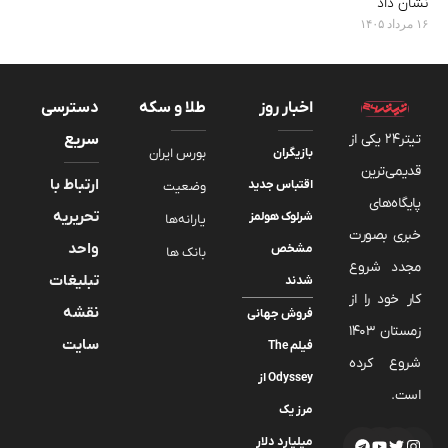
نشان داد
۱۶ مرداد ۱۴۰۵
اخبار روز
طلا و سکه
دسترسی
تیتر24 یکی از
سریع
بازیگران
بورس ایران
قدیمی‌ترین
ارتباط با
اقتباس جدید
وضعیت
پایگاه‌های
تحریریه
شرلوک هولمز
یارانه‌ها
خبری بصورت
واحد
مشخص
بانک ها
مجدد شروع
تبلیغات
شدند
کار خود را از
نقشه
فروش جهانی
زمستان 1403
سایت
فیلم The
شروع کرده
Odyssey از
است.
مرز یک
میلیارد دلار