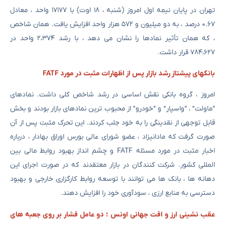
تهران در پایان نیمه اول امروز (شنبه ، ۱۸ اوت) با ۱۷۱۷۷ واحد ، معادل
۰.۶۷ درصد ، به دو میلیون و ۵۷۲ هزار واحد افزایش یافت. همان شاخص
، که همان تأثیر نمادها را نشان می دهد ، با رشد ۲،۳۷۴ واحد در
۷۸۴،۶۲۷ قرار داشت.
بانکهای پیشتاز رشد بازار پس از اظهارات مثبت در مورد FATF
امروز ، گروه بانکی نقش اساسی در رشد شاخص کلی داشت. نمادهای
“ماولت” ، “واسپار” و “خودرو” از محبوب ترین نمادهای بازار بودند و بخش
قابل توجهی از نقدینگی را به خود جلب کردند. این تحرک مثبت پس از آن
صورت گرفت که مادانیزاد ، عضو شورای عالی بورس اوراق بهادار ، درباره
اخبار مثبت در مورد مسئله FATF و چشم انداز بهبود روابط مالی بین
المللی کشور. شرکت کنندگان در بازار معتقدند که در صورت اجرای این
دهانه ها ، بانک ها می توانند با توسعه روابط کارگزاری خارجی و بهبود
دسترسی به منابع ارزی ، سودآوری خود را افزایش دهند.
عقب نشینی ارز و افت جهانی اونس ؛ دو عامل فشار بر روی جعبه های