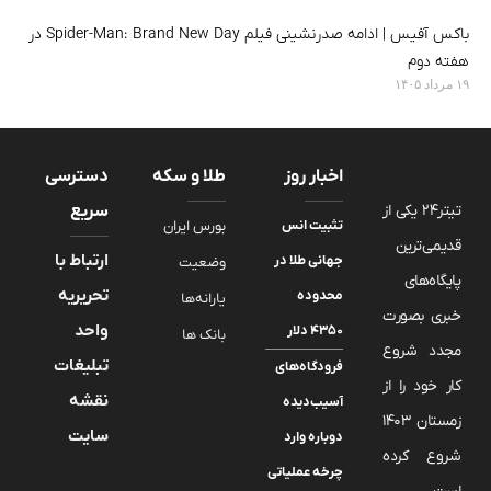
باکس آفیس ‌|‌ ادامه صدرنشینی فیلم Spider-Man: Brand New Day در
هفته دوم
۱۹ مرداد ۱۴۰۵
اخبار روز
طلا و سکه
دسترسی
تیتر24 یکی از
سریع
تثبیت انس
بورس ایران
قدیمی‌ترین
ارتباط با
جهانی طلا در
وضعیت
پایگاه‌های
تحریریه
محدوده
یارانه‌ها
خبری بصورت
واحد
۴۳۵۰ دلار
بانک ها
مجدد شروع
تبلیغات
فرودگاه‌های
کار خود را از
نقشه
آسیب‌دیده
زمستان 1403
سایت
دوباره وارد
شروع کرده
چرخه عملیاتی