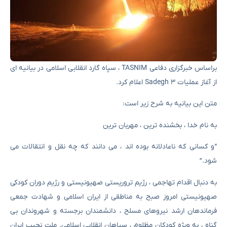
براساس خبرگزاری دفاعی TASNIM ، سپاه گارد انقلابی اسلامی در بیانیه ای
از آغاز عملیات Sadegh 3 اعلام کرد.
متن این بیانیه به شرح زیر است:
به نام خدا ، بخشنده ترین ، مهربان ترین
“و کسانی که ناعادلانه بوده اند ، می دانند که چه نقل و انتقالات می
شود.”
به دنبال اقدام تهاجمی ، رژیم تروریستی صهیونیستی و رژیم دوران کودکی
صهیونیستی امروز صبح به مناطقی از ایران اسلامی و شهادت جمعی
فرماندهان ارشد نیروهای مسلح ، دانشمندان برجسته و شهروندان بی
گناه ، به ویژه کودکان مظلوم ، سپاهان انقلابی اسلامی. ملت نجیب ایران