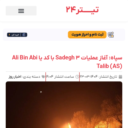
تیـــــتر24
سپاه: آغاز عملیات Sadegh 3 با کد یا Ali Bin Abi
Talib (AS)
تاریخ انتشار:
۱۴۰۴-۰۳-۲۳
ساعت انتشار
۱۹:۰۴
دسته بندی:
اخبار روز