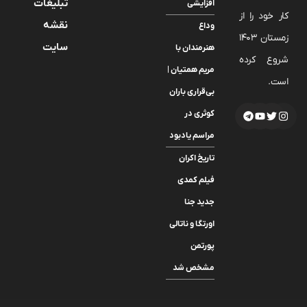
تبلیغات
افزایشی
کار خود را از
نقشه
وداع
زمستان 1403
سایت
هنرمندان با
شروع کرده
مریم همتیان |
است.
بی‌قراری باران
کوثری در
مراسم یادبود
تاریخ اکران
فیلم کمدی
جدید جنا
اورتگا و ناتالی
پورتمن
مشخص شد