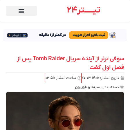
تیـــــتر24
سوفی ترنر از آینده سریال Tomb Raider پس از
فصل اول گفت
تاریخ انتشار:
۱۴۰۵-۰۳-۲۰
ساعت انتشار
۰۳:۵۵
دسته بندی:
سینما و تلوزیون