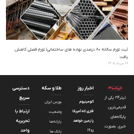
ثبت تورم سالانه ۸۰ درصدی نهاده های ساختمانی| تورم فصلی کاهش
یافت
۱۹ مرداد ۱۴۰۵
اخبار روز
طلا و سکه
دسترسی
تیتر24 یکی از
سریع
آلومینیوم
بورس ایران
قدیمی‌ترین
ارتباط با
فلزی که آمریکا
وضعیت
پایگاه‌های
تحریریه
را زمین خواهد
یارانه‌ها
خبری بصورت
واحد
زد؟!
بانک ها