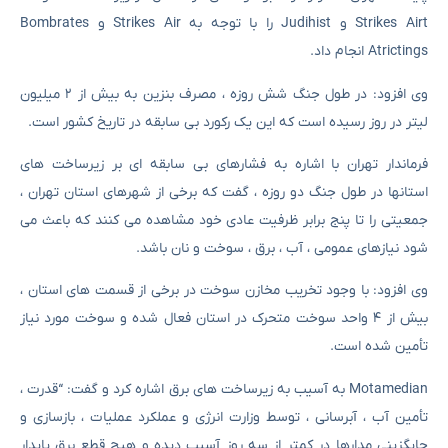
Strikes Airt و Judihist را با توجه به Strikes Air و Bombrates
Atrictings انجام داد.
وی افزود: در طول جنگ شش روزه ، مصرف بنزین به بیش از ۲ میلیون
لیتر در روز رسیده است که این یک رکورد بی سابقه در تاریخ کشور است.
فرماندار تهران با اشاره به فشارهای بی سابقه ای بر زیرساخت های
استانها در طول جنگ دو روزه ، گفت که برخی از شهرهای استان تهران ،
جمعیتی را تا پنج برابر ظرفیت عادی خود مشاهده می کنند که باعث می
شود نیازهای عمومی ، آب ، برق ، سوخت و نان باشد.
وی افزود: با وجود تخریب مخازن سوخت در برخی از قسمت های استان ،
بیش از ۴ واحد سوخت متحرک در استان فعال شده و سوخت مورد نیاز
تأمین شده است.
Motamedian به آسیب به زیرساخت های برق اشاره کرد و گفت: “قدرت ،
تأمین آب ، آبرسانی ، توسط وزارت انرژی و عملکرد عملیات ، بازسازی و
جایگزینی مدارها در کمتر از سه روز آسیب دیده و هیچ قطع برق پایدار