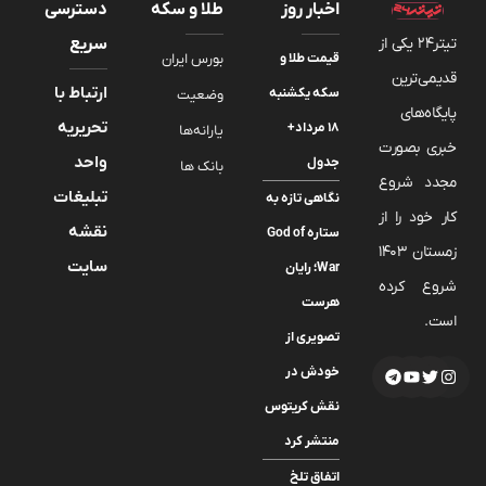
اخبار روز
طلا و سکه
دسترسی
تیتر24 یکی از
سریع
قیمت طلا و
بورس ایران
قدیمی‌ترین
ارتباط با
سکه یکشنبه
وضعیت
پایگاه‌های
تحریریه
۱۸ مرداد+
یارانه‌ها
خبری بصورت
واحد
جدول
بانک ها
مجدد شروع
تبلیغات
نگاهی تازه به
کار خود را از
نقشه
ستاره God of
زمستان 1403
سایت
War؛ رایان
شروع کرده
هرست
است.
تصویری از
خودش در
نقش کریتوس
منتشر کرد
اتفاق تلخ