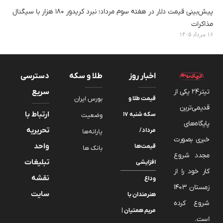
پیش‌بینی قیمت دلار در هفته سوم مرداد؛ نبرد کریدور ۱۸۰ هزار با سیگنال
مذاکرات
۱۶ مرداد ۱۴۰۵
اخبار روز
طلا و سکه
دسترسی
تیتر24 یکی از
سریع
قیمت طلا و
بورس ایران
قدیمی‌ترین
ارتباط با
سکه شنبه ۱۷
وضعیت
پایگاه‌های
تحریریه
مرداد/
یارانه‌ها
خبری بصورت
واحد
قیمت‌ها
بانک ها
مجدد شروع
تبلیغات
افزایشی
کار خود را از
نقشه
وداع
زمستان 1403
سایت
هنرمندان با
شروع کرده
مریم همتیان |
است.