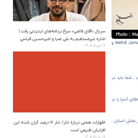
سریال «آقای قاضی» سراغ برنامه‌های اینترنتی رفت |
اشاره غیرمستقیم به علی ضیا و امیرحسین قیاسی
به گفته خبرگزاری TASNIM در اصفهان ، کنفرانس مطبوعاتی چهل و پنجمین دوره مسابقات جهانی کشتی گیر Gholamreza Takhti با مشارکت Mehdi Jamalinejad و
۱۷ مرداد ۱۴۰۵
، شما باید در
ت: علی امینی سال گذشته پس از ۳۰ سال توانست مدال طلای آسیا را در
ر بخش استان ،
اظهارات همتی درباره دلار/ دلار ۱۶ درصد گران شده؛ این
افزایش طبیعی است
۱۷ مرداد ۱۴۰۵