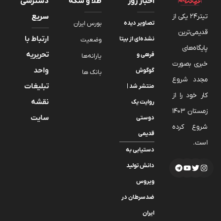
اخبار روز
طلا و سکه
دسترسی
تیتر24 یکی از
سریع
تصاویر دیده‌
بورس ایران
قدیمی‌ترین
ارتباط با
نشده‌ای از بیتا
وضعیت
پایگاه‌های
تحریریه
فرهی و
یارانه‌ها
خبری بصورت
واحد
گوگوش
بانک ها
مجدد شروع
تبلیغات
منتشر شد |
کار خود را از
نقشه
روایت یک
زمستان 1403
سایت
دوستی
شروع کرده
قدیمی
است.
دستیابی به
دانش تولید
ویروس
ضدسرطان در
ایران