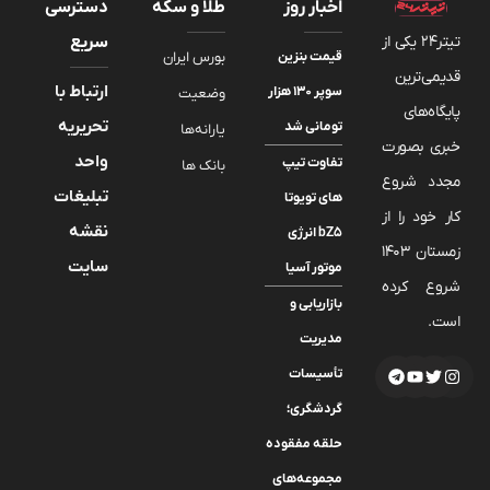
اخبار روز
طلا و سکه
دسترسی
تیتر24 یکی از
سریع
قیمت بنزین
بورس ایران
قدیمی‌ترین
ارتباط با
سوپر ۱۳۰ هزار
وضعیت
پایگاه‌های
تحریریه
تومانی شد
یارانه‌ها
خبری بصورت
واحد
تفاوت تیپ
بانک ها
مجدد شروع
تبلیغات
های تویوتا
کار خود را از
نقشه
bZ5 انرژی
زمستان 1403
سایت
موتور آسیا
شروع کرده
بازاریابی و
است.
مدیریت
تأسیسات
گردشگری؛
حلقه مفقوده
مجموعه‌های