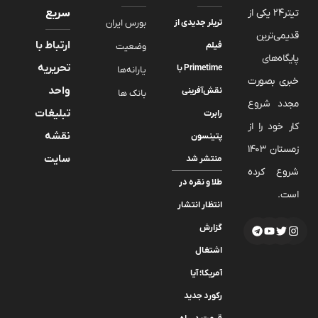
تیتر24 یکی از
سریع
تریلر جدیدی از
بورس ایران
قدیمی‌ترین
ارتباط با
فیلم
وضعیت
پایگاه‌های
تحریریه
Primetime با
یارانه‌ها
خبری بصورت
واحد
نقش‌آفرینی
بانک ها
مجدد شروع
تبلیغات
رابرت
کار خود را از
نقشه
پتینسون
زمستان 1403
سایت
منتشر شد
شروع کرده
طلا و نقره در
است.
انتظار انتشار
گزارش
اشتغال
آمریکا؛ آیا
رکورد جدید