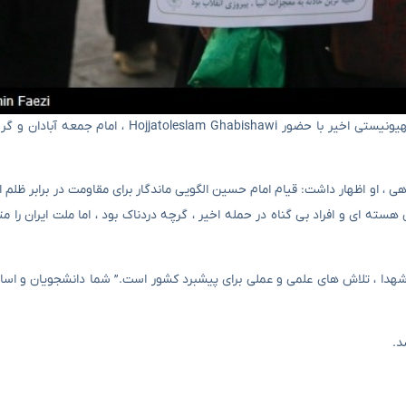
به گفته خبرگزاری تاسنیم Khorramshahr ، بزرگداشت شهدای حمله صهیونیستی اخیر با حضور abishawi
ی ، او اظهار داشت: قیام امام حسین الگویی ماندگار برای مقاومت در برابر ظلم 
ه ای و افراد بی گناه در حمله اخیر ، گرچه دردناک بود ، اما ملت ایران را م
ه شهدا ، تلاش های علمی و عملی برای پیشبرد کشور است.” شما دانشجویان و اسات