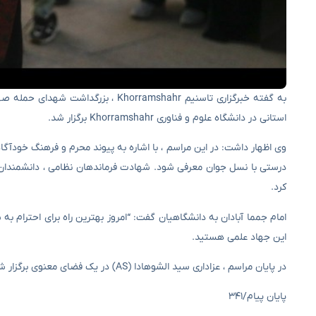
استانی در دانشگاه علوم و فناوری Khorramshahr برگزار شد.
وی اظهار داشت: در این مراسم ، با اشاره به پیوند محرم و فرهنگ خودآگاه
درستی با نسل جوان معرفی شود. شهادت فرماندهان نظامی ، دانشمندان هست
کرد.
امام جمما آبادان به دانشگاهیان گفت: “امروز بهترین راه برای احترام ب
این جهاد علمی هستید.
در پایان مراسم ، عزاداری سید الشوهادا (AS) در یک فضای معنوی برگزار شد.
پایان پیام/۳۴۱