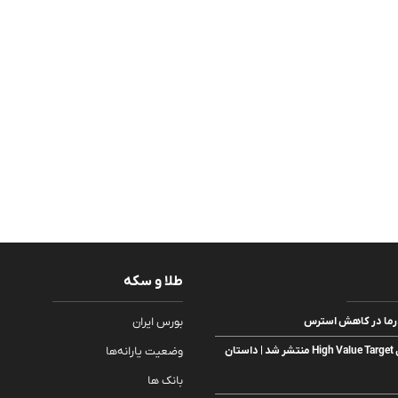
طلا و سکه
رما در کاهش استرس
بورس ایران
اولین تریلر از سریال High Value Target منتشر شد | داستان
وضعیت یارانه‌ها
بانک ها