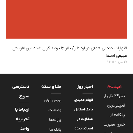
اظهارات جنجالی همتی درباره دلار/ دلار ۱۶ درصد گران شده؛ این افزایش
طبیعی است!
۱۷ مرداد ۱۴۰۵
اخبار روز
طلا و سکه
دسترسی
تیتر24 یکی از
سریع
الهام حمیدی
بورس ایران
قدیمی‌ترین
ارتباط با
با یک استایل
وضعیت
پایگاه‌های
تحریریه
متفاوت در
یارانه‌ها
خبری بصورت
واحد
اسپانیا دیده
بانک ها