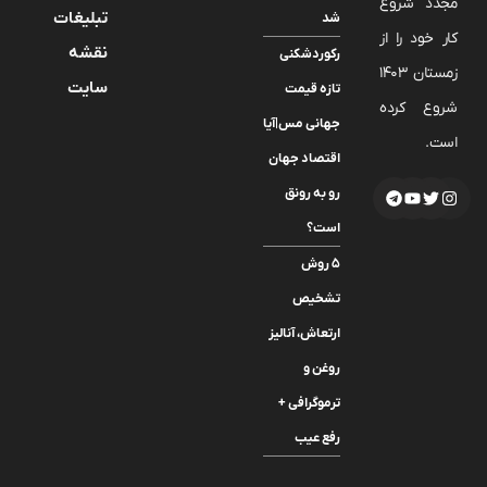
مجدد شروع
تبلیغات
شد
کار خود را از
نقشه
رکوردشکنی
زمستان 1403
سایت
تازه قیمت
شروع کرده
جهانی مس|آیا
است.
اقتصاد جهان
رو به رونق
است؟
۵ روش
تشخیص
ارتعاش، آنالیز
روغن و
ترموگرافی +
رفع عیب