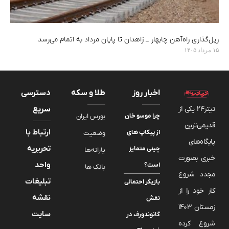
ریل‌گذاری راه‌آهن چابهار ــ زاهدان تا پایان مرداد به اتمام می‌رسد
۱۵ مرداد ۱۴۰۵
اخبار روز
طلا و سکه
دسترسی
تیتر24 یکی از
سریع
چرا موسو خان
بورس ایران
قدیمی‌ترین
ارتباط با
از پیکاپ های
وضعیت
پایگاه‌های
تحریریه
چینی متمایز
یارانه‌ها
خبری بصورت
واحد
است؟
بانک ها
مجدد شروع
تبلیغات
بازیگر احتمالی
کار خود را از
نقشه
نقش
زمستان 1403
سایت
گانوندورف در
شروع کرده