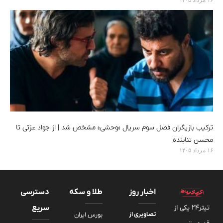
ترکیب بازیگران فصل سوم سریال «وحشی» مشخص شد | از جواد عزتی تا
محسن تنابنده
۱۶ مرداد ۱۴۰۵
اخبار روز
طلا و سکه
دسترسی
تیتر24 یکی از
سریع
تصاویری از
بورس ایران