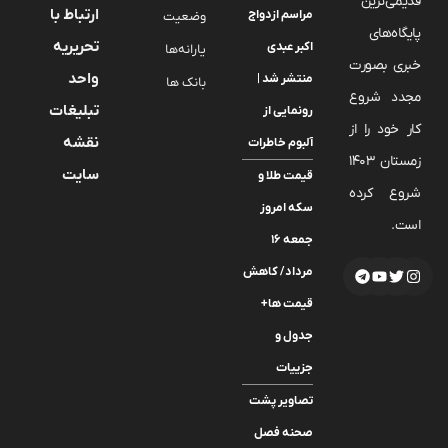
قدیمی‌ترین
ارتباط با
مراسم ازدواج
وضعیت
پایگاه‌های
تحریریه
اکبر عبدی
یارانه‌ها
خبری بصورت
واحد
منتشر شد |
بانک ها
مجدد شروع
تبلیغات
رونمایی از
کار خود را از
نقشه
آلبوم خاطرات
زمستان 1403
سایت
قیمت طلا و
شروع کرده
سکه امروز
است.
جمعه ۱۶
مرداد/ کاهش
قیمت ها+
جدول و
جزییات
تصاویر پشت
صحنه فصل