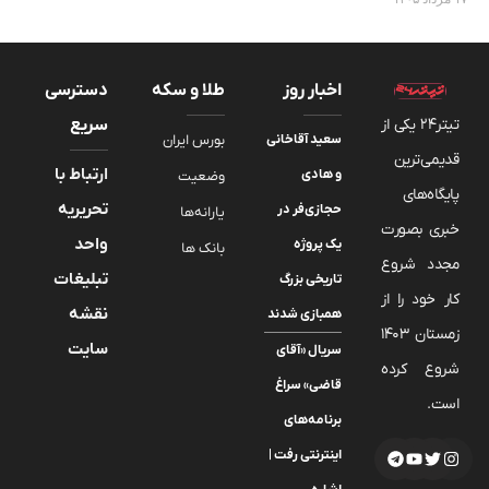
اخبار روز
طلا و سکه
دسترسی
تیتر24 یکی از
سریع
سعید آقاخانی
بورس ایران
قدیمی‌ترین
ارتباط با
و هادی
وضعیت
پایگاه‌های
تحریریه
حجازی‌فر در
یارانه‌ها
خبری بصورت
واحد
یک پروژه
بانک ها
مجدد شروع
تبلیغات
تاریخی بزرگ
کار خود را از
نقشه
همبازی شدند
زمستان 1403
سایت
سریال «آقای
شروع کرده
قاضی» سراغ
است.
برنامه‌های
اینترنتی رفت |