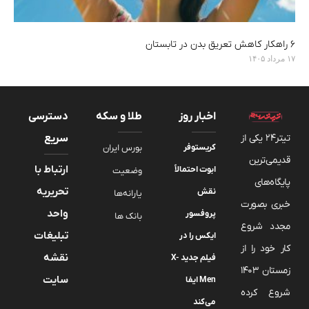
۶ راهکار کاهش تعریق بدن در تابستان
۱۷ مرداد ۱۴۰۵
اخبار روز
طلا و سکه
دسترسی
تیتر24 یکی از
سریع
کریستوفر
بورس ایران
قدیمی‌ترین
ارتباط با
ابوت احتمالاً
وضعیت
پایگاه‌های
تحریریه
نقش
یارانه‌ها
خبری بصورت
واحد
پروفسور
بانک ها
مجدد شروع
تبلیغات
ایکس را در
کار خود را از
نقشه
فیلم جدید X-
زمستان 1403
سایت
Men ایفا
شروع کرده
می‌کند