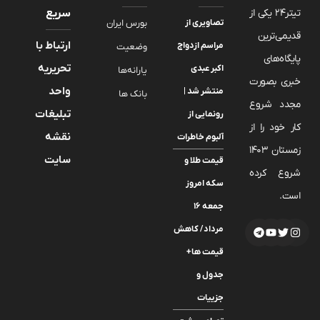
تیتر24 یکی از
سریع
تصاویری از
بورس ایران
قدیمی‌ترین
ارتباط با
مراسم ازدواج
وضعیت
پایگاه‌های
تحریریه
اکبر عبدی
یارانه‌ها
خبری بصورت
واحد
منتشر شد |
بانک ها
مجدد شروع
تبلیغات
رونمایی از
کار خود را از
نقشه
آلبوم خاطرات
زمستان 1403
سایت
قیمت طلا و
شروع کرده
سکه امروز
است.
جمعه ۱۶
مرداد/ کاهش
قیمت ها+
جدول و
جزییات