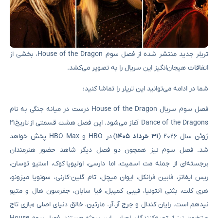
تریلر جدید منتشر شده از فصل سوم House of the Dragon، بخشی از
اتفاقات هیجان‌انگیز این سریال را به تصویر می‌کشد.
شما در ادامه می‌‌توانید این تریلر را تماشا کنید:
فصل سوم سریال House of the Dragon درست در میانه‌ جنگی به نام
Dance of the Dragons آغاز می‌شود. این فصل هشت قسمتی از تاریخ ۲۱
ژوئن سال ۲۰۲۶ (
۳۱ خرداد ۱۴۰۵
) در HBO و HBO Max پخش خواهد
شد. فصل سوم نیز همچون دو فصل دیگر شاهد حضور هنرمندان
برجسته‌ای از جمله مت اسمیت، اما دارسی، اولیویا کوک، استیو توسان،
ریس ایفانز، فابین فرانکل، ایوان میچل، تام گلین-کارنی، سونویا میزونو،
هری کلت، بثنی آنتونیا، فیبی کمپبل، فیا سابان، جفرسون هال و متیو
نیدهم است. رایان کندال و جرج آر.آر. مارتین، خالق دنیای اصلی «بازی تاج