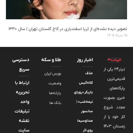
تصویر دیده‌ نشده‌ای از ثریا اسفندیاری در کاخ گلستان تهران | سال ۱۳۳۰
۱۵ مرداد ۱۴۰۵
اخبار روز
طلا و سکه
دسترسی
تیتر24 یکی از
سریع
حذف
بورس ایران
قدیمی‌ترین
ارتباط با
کلاه‌گیس
وضعیت
پایگاه‌های
تحریریه
بازیگر «رویای
یارانه‌ها
خبری بصورت
واحد
نیمه‌شب» |
بانک ها
مجدد شروع
تبلیغات
سانسور
کار خود را از
نقشه
صداوسیما
زمستان 1403
سایت
روی اثر