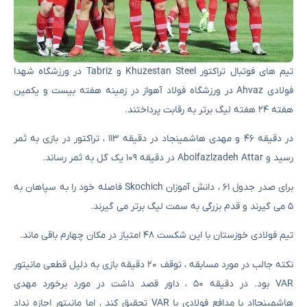
تیم های فوتبال تراکتور Khuzestan Steel و Tabriz در ورزشگاه شهدا
فولادی Ahvaz در ورزشگاه فولاد آهواز در زمینه هفته بیست و یکمین
هفته ۲۴ هفته لیگ برتر به رقابت پرداختند.
در دقیقه ۴۶ و مهدی هاشمینجاد در دقیقه ۱۱۳ ، تراکتور در بازی به ثمر
رسید و Abolfazlzadeh Attar در دقیقه ۱۰۹ یک گل به ثمر رساند.
برای صدر جدول ۶۱ ، دانش آموزان Skochich فاصله خود را به سپاهان به
۵ می گیرند و قدم بزرگی به سمت لیگ برتر می گیرند.
تیم فولادی خوزستان با این شکست ۴۸ امتیاز در مکان چهارم باقی ماند.
نکته جالب در مورد مسابقه ، توقف ۲۰ دقیقه بازی به دلیل قطعی مانیتور
VAR بود. در دقیقه ۵۰ ، داور قصد داشت در مورد برخورد مهدی
هاشمینجااد با مدافع فولادی با VAR تحقیق کند ، اما مانیتور اجازه نداد