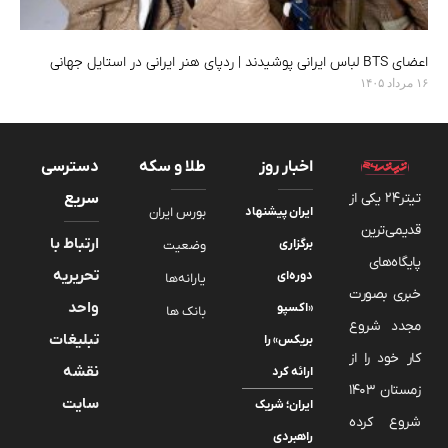
اعضای BTS لباس ایرانی پوشیدند | ردپای هنر ایرانی در استایل جهانی
۱۶ مرداد ۱۴۰۵
اخبار روز
طلا و سکه
دسترسی
تیتر24 یکی از
سریع
ایران پیشنهاد
بورس ایران
قدیمی‌ترین
ارتباط با
برگزاری
وضعیت
پایگاه‌های
تحریریه
دوره‌ای
یارانه‌ها
خبری بصورت
واحد
«اکسپو
بانک ها
مجدد شروع
تبلیغات
بریکس» را
کار خود را از
نقشه
ارائه کرد
زمستان 1403
سایت
ایران؛ شریک
شروع کرده
راهبردی