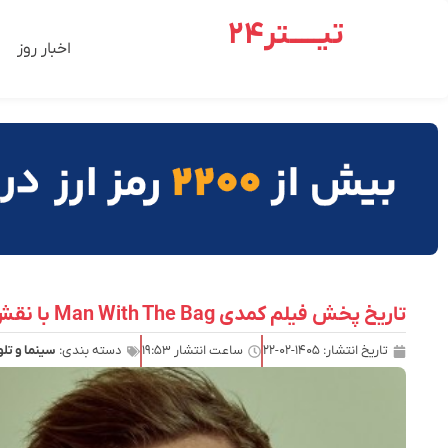
تیـــــتر24
اخبار روز
تاریخ پخش فیلم کمدی Man With The Bag با نقش‌آفرینی آرنولد شوارتزنگر و آلن ریچسون اعلام شد
تاریخ انتشار:
۱۴۰۵-۰۲-۲۲
ساعت انتشار
۱۹:۵۳
دسته بندی:
سینما و تل