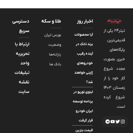
اخبار روز
طلا و سکه
دسترسی
تیتر24 یکی از
سریع
آیا محصولات
بورس ایران
قدیمی‌ترین
ارتباط با
برند تانک در
وضعیت
پایگاه‌های
تحریریه
آینده رقیب
یارانه‌ها
خبری بصورت
واحد
خودروهای
بانک ها
مجدد شروع
تبلیغات
ژاپنی خواهند
کار خود را از
نقشه
شد؟
زمستان 1403
سایت
اینوی توربو در
شروع کرده
برنامه توسعه
است.
ایران خودرو
قرار گرفت
قیمت بنزین