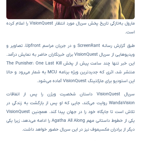
مارول به‌تازگی تاریخ پخش سریال مورد انتظار VisionQuest را اعلام کرده
است.
طبق گزارش رسانه ScreenRant و در جریان مراسم Upfront، تصاویر و
ویدیوهایی از سریال VisionQuest برای خبرنگاران حاضر به نمایش درآمد.
این خبر تنها چند ساعت پیش از پخش The Punisher: One Last Kill
منتشر شد، اثری که جدیدترین ویژه برنامه MCU به شمار می‌رود و حالا
این استودیو برای مارکتینگ VisionQuest آماده می‌شود.
سریال VisionQuest داستان شخصیت ویژن را پس از اتفاقات
WandaVision روایت می‌کند، جایی که او پس از بازگشت به زندگی در
تلاش است تا جایگاه خود را در جهان پیدا کند. همچنین VisionQuest
یکی از خطوط داستانی مهم Agatha All Along را ادامه می‌دهد، زیرا یکی
دیگر از برادران مکسیموف نیز در این سریال حضور خواهد داشت.