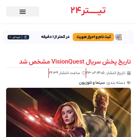
تیـــــتر24
تاریخ پخش سریال VisionQuest مشخص شد
تاریخ انتشار:
۱۴۰۵-۰۲-۲۳
ساعت انتشار
۲۲:۳۹
دسته بندی:
سینما و تلوزیون