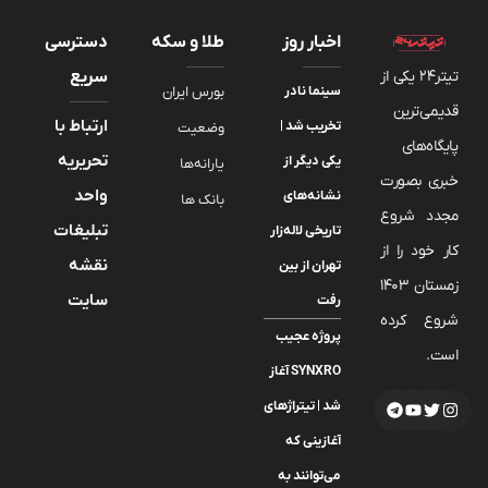
اخبار روز
طلا و سکه
دسترسی
تیتر24 یکی از
سریع
سینما نادر
بورس ایران
قدیمی‌ترین
ارتباط با
تخریب شد |
وضعیت
پایگاه‌های
تحریریه
یکی دیگر از
یارانه‌ها
خبری بصورت
واحد
نشانه‌های
بانک ها
مجدد شروع
تبلیغات
تاریخی لاله‌زار
کار خود را از
نقشه
تهران از بین
زمستان 1403
سایت
رفت
شروع کرده
پروژه عجیب
است.
SYNXRO آغاز
شد | تیتراژهای
آغازینی که
می‌توانند به