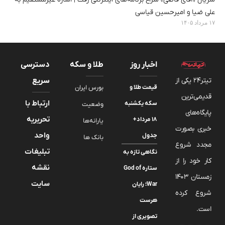
علی ضیا و امیرحسین قیاسی
۱۷ مرداد ۱۴۰۵
اخبار روز
طلا و سکه
دسترسی
تیتر24 یکی از
سریع
قیمت طلا و
بورس ایران
قدیمی‌ترین
ارتباط با
سکه یکشنبه
وضعیت
پایگاه‌های
تحریریه
۱۸ مرداد+
یارانه‌ها
خبری بصورت
واحد
جدول
بانک ها
مجدد شروع
تبلیغات
نگاهی تازه به
کار خود را از
نقشه
ستاره God of
زمستان 1403
سایت
War؛ رایان
شروع کرده
هرست
است.
تصویری از