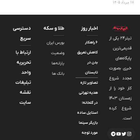
۱۷ مرداد ۱۴۰۵
اخبار روز
طلا و سکه
دسترسی
تیتر24 یکی از
سریع
۶ راهکار
بورس ایران
قدیمی‌ترین
ارتباط با
کاهش تعریق
وضعیت
پایگاه‌های
تحریریه
بدن در
یارانه‌ها
خبری بصورت
واحد
تابستان
بانک ها
مجدد شروع
تبلیغات
تصاویر تازه
کار خود را از
نقشه
هدیه تهرانی
زمستان 1403
سایت
در گلخانه؛
شروع کرده
استایل ساده
است.
بازیگر سینما
مورد توجه