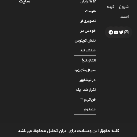
سایت
War؛ رایان
شروع کرده
هرست
است.
تصویری از
خودش در
نقش کریتوس
منتشر کرد
اتفاق تلخ
سریال «کوری»
در نیشابور
تکرار شد | یک
قربانی و ۱۲
مصدوم
کلیه حقوق این وبسایت برای ایران تحلیل محفوظ می‌باشد