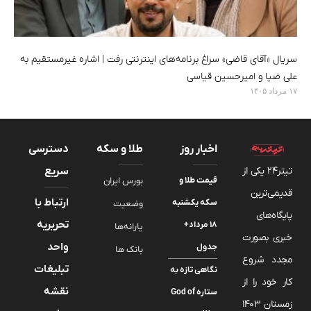
سریال «آقای قاضی» سراغ برنامه‌های اینترنتی رفت | اشاره غیرمستقیم به
علی ضیا و امیرحسین قیاسی
۱۷ مرداد ۱۴۰۵
اخبار روز
طلا و سکه
دسترسی
تیتر24 یکی از
سریع
قیمت طلا و
بورس ایران
قدیمی‌ترین
ارتباط با
سکه یکشنبه
وضعیت
پایگاه‌های
تحریریه
۱۸ مرداد+
یارانه‌ها
خبری بصورت
واحد
جدول
بانک ها
مجدد شروع
تبلیغات
نگاهی تازه به
کار خود را از
نقشه
ستاره God of
زمستان 1403