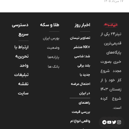
۱۷ مرداد ۱۴۰۵
اخبار روز
طلا و سکه
دسترسی
تیتر24 یکی از
سریع
تصاویر نیسان
بورس ایران
قدیمی‌ترین
ارتباط با
NX7 منتشر
وضعیت
پایگاه‌های
تحریریه
شد؛ شاسی
یارانه‌ها
خبری بصورت
واحد
بلند برقی
بانک ها
مجدد شروع
تبلیغات
جدید با
کار خود را از
نقشه
احتمال عرضه
زمستان 1403
سایت
در ایران
شروع کرده
راهنمای
است.
بررسی قیمت
واقعی انواع ام