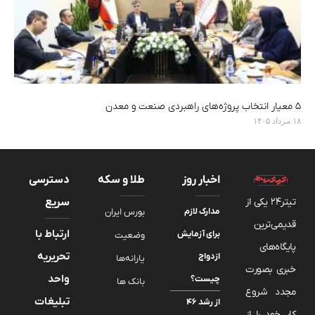
۵ معیار انتخاب پروژه‌های راهبردی صنعت و معدن
۱۸ مرداد ۱۴۰۵
اخبار روز
طلا و سکه
دسترسی
تیتر24 یکی از
سریع
مدارک لازم
بورس ایران
قدیمی‌ترین
ارتباط با
برای آزمایش
وضعیت
پایگاه‌های
تحریریه
ازدواج
یارانه‌ها
خبری بصورت
واحد
چیست؟
بانک ها
مجدد شروع
تبلیغات
از رشد ۴۶
کار خود را از