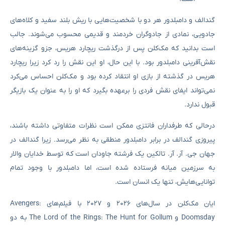
گندالف و دامبلدور هر دو با شخصیت‌هایی با ریش بلند سفید و کلاه‌های
جادویی، نمادی از جادوگران خردمند و قدیمی محسوب می‌شوند. جالب
است بدانید که مک‌کلن پس از درگذشت ریچارد هریس، جزو گزینه‌های
نقش‌آفرینی دامبلدور بود. با این حال، او این نقش را رد کرد زیرا ریچارد
هریس در گذشته از بازی او انتقاد کرده بود و مک‌کلن احساس می‌کرد
نمی‌تواند ایفای نقش فردی را برعهده بگیرد که او را به عنوان یک بازیگر
قبول ندارد.
درحالی که طرفداران فانتزی ممکن است نظرات متفاوتی داشته باشند،
پیروزی گندالف در برابر دامبلدور منطقی به نظر می‌رسد. زیرا گندالف در
جهان جی. آر. آر. تالکین یک فرشته جاودان است که توسط خدایان والار
به سرزمین میانه فرستاده شده است، اما دامبلدور با وجود تمام
توانایی‌هایش، تنها یک انسان است.
ایان مک‌کلن در سال‌های ۲۰۲۶ و ۲۰۲۷ با فیلم‌های Avengers:
Doomsday و The Lord of the Rings: The Hunt for Gollum به دو