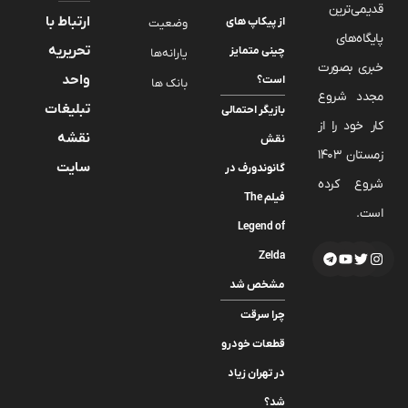
قدیمی‌ترین
ارتباط با
از پیکاپ های
وضعیت
پایگاه‌های
تحریریه
چینی متمایز
یارانه‌ها
خبری بصورت
واحد
است؟
بانک ها
مجدد شروع
تبلیغات
بازیگر احتمالی
کار خود را از
نقشه
نقش
زمستان 1403
سایت
گانوندورف در
شروع کرده
فیلم The
است.
Legend of
Zelda
مشخص شد
چرا سرقت
قطعات خودرو
در تهران زیاد
شد؟