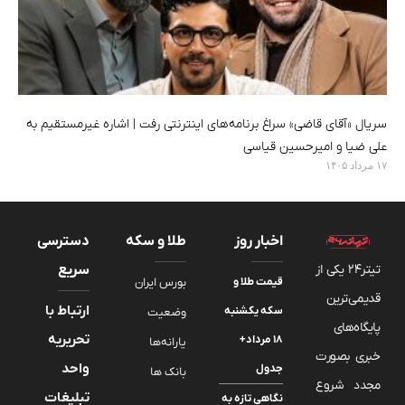
سریال «آقای قاضی» سراغ برنامه‌های اینترنتی رفت | اشاره غیرمستقیم به
علی ضیا و امیرحسین قیاسی
۱۷ مرداد ۱۴۰۵
اخبار روز
طلا و سکه
دسترسی
تیتر24 یکی از
سریع
قیمت طلا و
بورس ایران
قدیمی‌ترین
ارتباط با
سکه یکشنبه
وضعیت
پایگاه‌های
تحریریه
۱۸ مرداد+
یارانه‌ها
خبری بصورت
واحد
جدول
بانک ها
مجدد شروع
تبلیغات
نگاهی تازه به