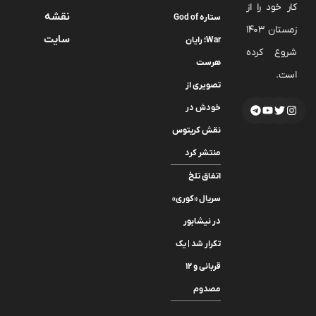
کار خود را از
نقشه
ستاره God of
زمستان 1403
سایت
War؛ رایان
شروع کرده
هرست
است.
تصویری از
خودش در
نقش کریتوس
منتشر کرد
اتفاق تلخ
سریال «کوری»
در نیشابور
تکرار شد | یک
قربانی و ۱۲
مصدوم