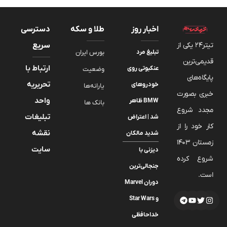
اخبار روز
طلا و سکه
دسترسی
تیتر24 یکی از
سریع
تبلیغ مرد
بورس ایران
قدیمی‌ترین
ارتباط با
عنکبوتی روی
وضعیت
پایگاه‌های
تحریریه
خودروهای
یارانه‌ها
خبری بصورت
واحد
BMW ظاهر
بانک ها
مجدد شروع
تبلیغات
شد | اعتراض
کار خود را از
نقشه
شدید مالکان
زمستان 1403
سایت
دیزنی با
شروع کرده
جنجالی‌ترین
است.
دوران Marvel
و Star Wars
خداحافظی