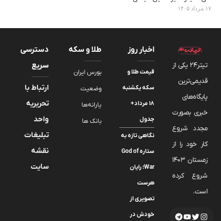
۱۷ مرداد ۱۴۰۵
اخبار روز
طلا و سکه
دسترسی
تیتر24 یکی از
سریع
قیمت طلا و
بورس ایران
قدیمی‌ترین
ارتباط با
سکه یکشنبه
وضعیت
پایگاه‌های
تحریریه
۱۸ مرداد+
یارانه‌ها
خبری بصورت
واحد
جدول
بانک ها
مجدد شروع
تبلیغات
نگاهی تازه به
کار خود را از
نقشه
ستاره God of
زمستان 1403
سایت
War؛ رایان
شروع کرده
هرست
است.
تصویری از
خودش در