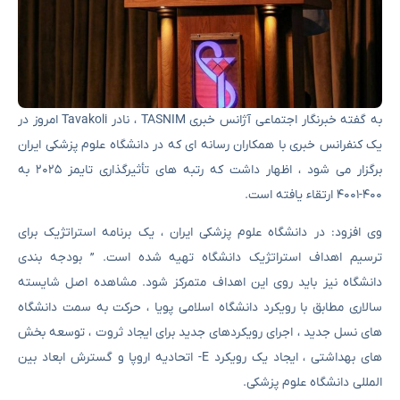
به گفته خبرنگار اجتماعی آژانس خبری TASNIM ، نادر Tavakoli امروز در
یک کنفرانس خبری با همکاران رسانه ای که در دانشگاه علوم پزشکی ایران
برگزار می شود ، اظهار داشت که رتبه های تأثیرگذاری تایمز ۲۰۲۵ به
۴۰۰-۴۰۰۱ ارتقاء یافته است.
وی افزود: در دانشگاه علوم پزشکی ایران ، یک برنامه استراتژیک برای
ترسیم اهداف استراتژیک دانشگاه تهیه شده است. ” بودجه بندی
دانشگاه نیز باید روی این اهداف متمرکز شود. مشاهده اصل شایسته
سالاری مطابق با رویکرد دانشگاه اسلامی پویا ، حرکت به سمت دانشگاه
های نسل جدید ، اجرای رویکردهای جدید برای ایجاد ثروت ، توسعه بخش
های بهداشتی ، ایجاد یک رویکرد E- اتحادیه اروپا و گسترش ابعاد بین
المللی دانشگاه علوم پزشکی.