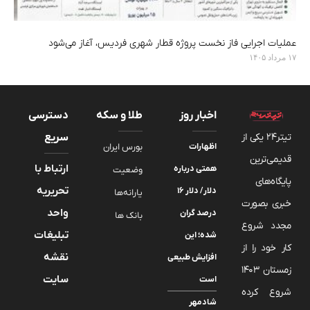
عملیات اجرایی فاز نخست پروژه قطار شهری فردیس، آغاز می‌شود
۱۷ مرداد ۱۴۰۵
اخبار روز
طلا و سکه
دسترسی
تیتر24 یکی از
سریع
اظهارات
بورس ایران
قدیمی‌ترین
ارتباط با
همتی درباره
وضعیت
پایگاه‌های
تحریریه
دلار/ دلار ۱۶
یارانه‌ها
خبری بصورت
واحد
درصد گران
بانک ها
مجدد شروع
تبلیغات
شده؛ این
کار خود را از
نقشه
افزایش طبیعی
زمستان 1403
سایت
است
شروع کرده
شادمهر