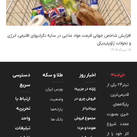
افزایش شاخص جهانی قیمت مواد غذایی در سایه نگرانیهای اقلیمی، انرژی
و تحولات ژئوپلیتیکی
۱۸ مرداد ۱۴۰۵
اخبار روز
طلا و سکه
دسترسی
تیتر24 یکی از
سریع
زلزله در جزیره؛
بورس ایران
قدیمی‌ترین
ارتباط با
فروش چری در
وضعیت
پایگاه‌های
تحریریه
بریتانیا از
یارانه‌ها
خبری بصورت
واحد
مجموع فروش
بانک ها
مجدد شروع
تبلیغات
هوندا و مزدا
کار خود را از