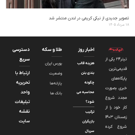
تصویر جدیدی از نیکی کریمی در لندن منتشر شد
۱۸ مرداد ۱۴۰۵
اخبار روز
طلا و سکه
دسترسی
تیتر24 یکی از
سریع
هزینه قالب
بورس ایران
قدیمی‌ترین
ارتباط با
بندی بتن
وضعیت
پایگاه‌های
تحریریه
چگونه
یارانه‌ها
خبری بصورت
واحد
محاسبه می
بانک ها
مجدد شروع
تبلیغات
شود؟
کار خود را از
نقشه
ترکیب
زمستان 1403
سایت
بازیگران
شروع کرده
سریال