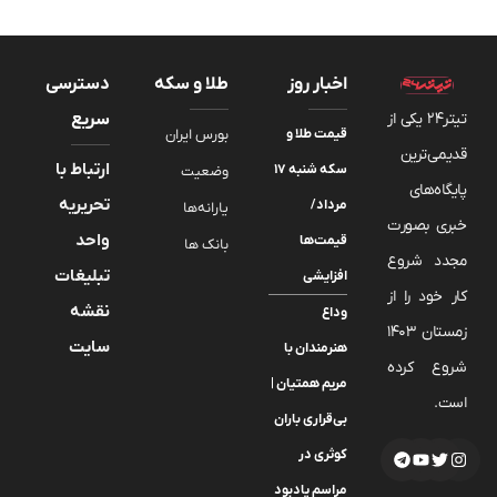
اخبار روز
طلا و سکه
دسترسی
تیتر24 یکی از
سریع
قیمت طلا و
بورس ایران
قدیمی‌ترین
ارتباط با
سکه شنبه ۱۷
وضعیت
پایگاه‌های
تحریریه
مرداد/
یارانه‌ها
خبری بصورت
واحد
قیمت‌ها
بانک ها
مجدد شروع
تبلیغات
افزایشی
کار خود را از
نقشه
وداع
زمستان 1403
سایت
هنرمندان با
شروع کرده
مریم همتیان |
است.
بی‌قراری باران
کوثری در
مراسم یادبود