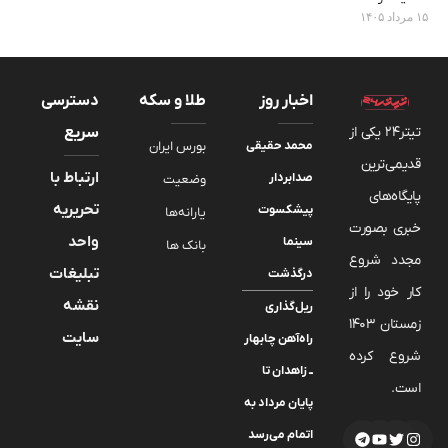
۱۵ مرداد ۱۴۰۵
اخبار روز
طلا و سکه
دسترسی
تیتر24 یکی از
سریع
محمد حقیقی
بورس ایران
قدیمی‌ترین
ارتباط با
صدابردار
وضعیت
پایگاه‌های
تحریریه
پیشکسوت
یارانه‌ها
خبری بصورت
واحد
سینما
بانک ها
مجدد شروع
تبلیغات
درگذشت
کار خود را از
نقشه
ریل‌گذاری
زمستان 1403
سایت
راه‌آهن چابهار
شروع کرده
ــ زاهدان تا
است.
پایان مرداد به
اتمام می‌رسد