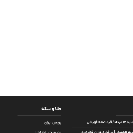
طلا و سکه
ا افزایشی
بورس ایران
ریم همتیان | بی‌قراری باران کوثری در
وضعیت یارانه‌ها