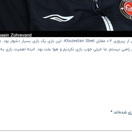
براساس گزارش خبرگزاری ورزشی Tasnim ، Dragan Skochich گفت پس از پیروزی ۲-۰ مقابل Khuzestan Steel: این باز
راضی نیستم. ما خیلی خوب بازی نکردیم و هوا علت بود. البته اهمیت بازی ب
ی شده‌اند
*