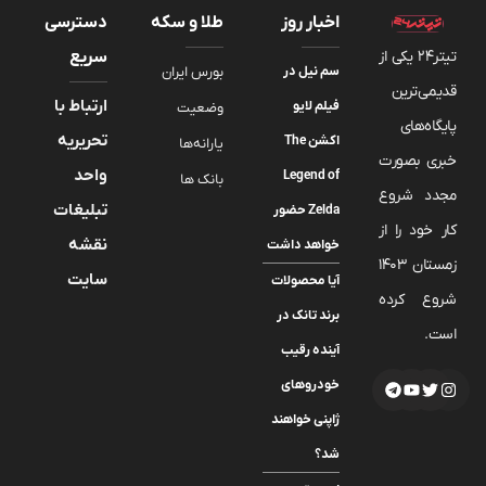
اخبار روز
طلا و سکه
دسترسی
تیتر24 یکی از
سریع
سم نیل در
بورس ایران
قدیمی‌ترین
ارتباط با
فیلم لایو
وضعیت
پایگاه‌های
تحریریه
اکشن The
یارانه‌ها
خبری بصورت
واحد
Legend of
بانک ها
مجدد شروع
تبلیغات
Zelda حضور
کار خود را از
نقشه
خواهد داشت
زمستان 1403
سایت
آیا محصولات
شروع کرده
برند تانک در
است.
آینده رقیب
خودروهای
ژاپنی خواهند
شد؟