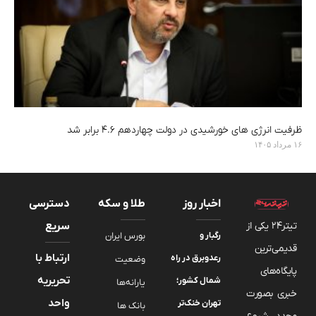
ظرفیت انرژی های خورشیدی در دولت چهاردهم ۴.۶ برابر شد
۱۶ مرداد ۱۴۰۵
اخبار روز
طلا و سکه
دسترسی
تیتر24 یکی از
سریع
رگبار و
بورس ایران
قدیمی‌ترین
ارتباط با
رعدوبرق در راه
وضعیت
پایگاه‌های
تحریریه
شمال کشور؛
یارانه‌ها
خبری بصورت
واحد
تهران خنک‌تر
بانک ها