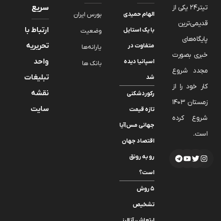
تیتر24 یکی از
سریع
الهام حمیدی
بورس ایران
قدیمی‌ترین
ارتباط با
با یک استایل
وضعیت
پایگاه‌های
تحریریه
متفاوت در
یارانه‌ها
خبری بصورت
واحد
اسپانیا دیده
بانک ها
مجدد شروع
تبلیغات
شد
کار خود را از
نقشه
رکوردشکنی
زمستان 1403
سایت
تازه قیمت
شروع کرده
جهانی مس|آیا
است.
اقتصاد جهان
رو به رونق
است؟
۵ روش
تشخیص
ارتعاش، آنالیز