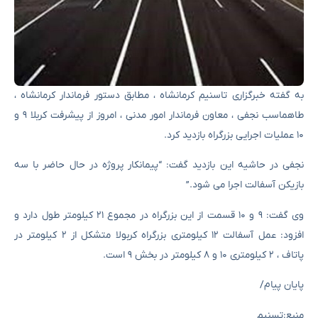
به گفته خبرگزاری تاسنیم کرمانشاه ، مطابق دستور فرماندار کرمانشاه ،
طاهماسب نجفی ، معاون فرماندار امور مدنی ، امروز از پیشرفت کربلا ۹ و
۱۰ عملیات اجرایی بزرگراه بازدید کرد.
نجفی در حاشیه این بازدید گفت: “پیمانکار پروژه در حال حاضر با سه
بازیکن آسفالت اجرا می شود.”
وی گفت: ۹ و ۱۰ قسمت از این بزرگراه در مجموع ۲۱ کیلومتر طول دارد و
افزود: عمل آسفالت ۱۲ کیلومتری بزرگراه کربولا متشکل از ۲ کیلومتر در
پاتاف ، ۲ کیلومتری ۱۰ و ۸ کیلومتر در بخش ۹ است.
پایان پیام/
منبع:تسنیم