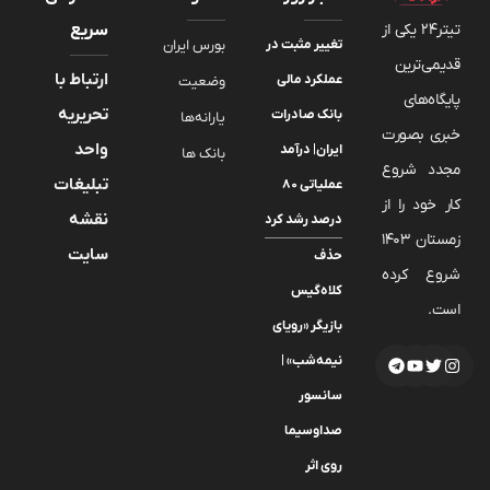
تیتر24 یکی از
سریع
تغییر مثبت در
بورس ایران
قدیمی‌ترین
ارتباط با
عملکرد مالی
وضعیت
پایگاه‌های
تحریریه
بانک صادرات
یارانه‌ها
خبری بصورت
واحد
ایران| درآمد
بانک ها
مجدد شروع
تبلیغات
عملیاتی ۸۰
کار خود را از
نقشه
درصد رشد کرد
زمستان 1403
سایت
حذف
شروع کرده
کلاه‌گیس
است.
بازیگر «رویای
نیمه‌شب» |
سانسور
صداوسیما
روی اثر