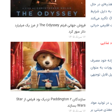
غذیه‌ای در حال
به دلیل شرایط
خاص جغرافیایی در حال گسترش حضور خود در تجارت و تولید جهانی حبوبات است. به نحوی که بیمال کوتاری، رئیس انجمن حبوبات و غلات هند (IPGA)، تأکید می‌کند
فروش جهانی فیلم The Odyssey از مرز یک میلیارد
 اقلیمی حیاتی
دلار عبور کرد
۱۶ مرداد ۱۴۰۵
د غذایی
زانه خود مصرف
وبات به عنوان
یل قابل توجهی
سازندگان Paddington 2 نزدیک بود فیلمی از Star
در تولید مواد
Wars بسازند
مغذی مبتنی بر
۱۶ مرداد ۱۴۰۵