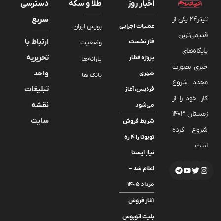
اخبار روز
طلا و سکه
دسترسی
تیتر24 یکی از
سریع
عملیات اجرایی
بورس ایران
قدیمی‌ترین
ارتباط با
فاز نخست
وضعیت
پایگاه‌های
تحریریه
پروژه قطار
یارانه‌ها
خبری بصورت
واحد
شهری
بانک ها
مجدد شروع
تبلیغات
فردیس، آغاز
کار خود را از
نقشه
می‌شود
زمستان 1403
سایت
شرایط فروش
شروع کرده
تویوتا را ۴ ره
است.
نیاز ایستا
اعلام شد –
مرداد ۱۴۰۵
آغاز فروش
بلیت اتوبوس