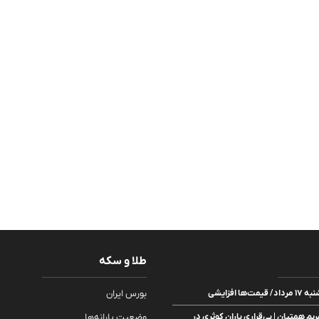
طلا و سکه
ا افزایشی
بورس ایران
ریم همتیان | بی‌قراری باران کوثری در
وضعیت یارانه‌ها