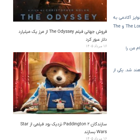
 هفتاد و یکمین دوره جوایز آکادمی به
دست آورد. پس از فیلم Elizabeth نیز این بازیگر استرالیایی با نقش‌آفرینی در آثار تحسین‌شده‌ای مانند The Lord of the Rings: The Fellowship of the Ring و The
فروش جهانی فیلم The Odyssey از مرز یک میلیارد
دلار عبور کرد
۱۶ مرداد ۱۴۰۵
م من را
ند شد. یکی از
سازندگان Paddington 2 نزدیک بود فیلمی از Star
Wars بسازند
۱۶ مرداد ۱۴۰۵