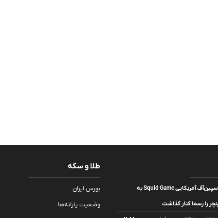
طلا و سکه
نتفلیکس ساخت اسپین‌آف آمریکایی Squid Game به
بورس ایران
نچر را رسما کنار گذاشت
وضعیت یارانه‌ها